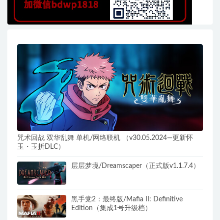
咒术回战 双华乱舞 单机/网络联机 （v30.05.2024—更新怀
玉・玉折DLC）
层层梦境/Dreamscaper（正式版v1.1.7.4）
黑手党2：最终版/Mafia II: Definitive
Edition（集成1号升级档）