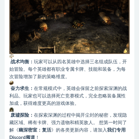
战术均衡：
玩家可以从四名英雄中选择三名组成队伍，开
始冒险。每个英雄都有职业专属卡牌、技能和装备，为每
次冒险增加了新的策略维度。
奋力求生：
在常规模式中，英雄会保留之前探索深渊的战
利品。玩家也可以选择死亡竞赛模式，完全忽略装备属性
加成，获得难度更高的游戏体验。
废墟探险：
在探索深渊的过程中揭开尘封的秘密，发现隐
藏区域、稀有卡牌、强力遗物和精英敌人。 想第一时间了
解《
幽深密室：复活
》的各类更新内容，请加入
我们专用
Discord频道
！