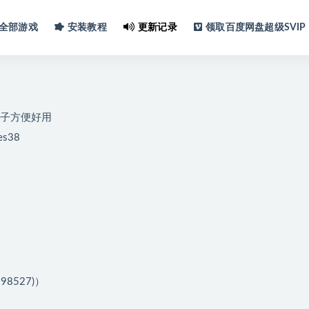
全部游戏
安装教程
更新记录
领取百度网盘超级SVIP
子方便好用
es38
298527)）