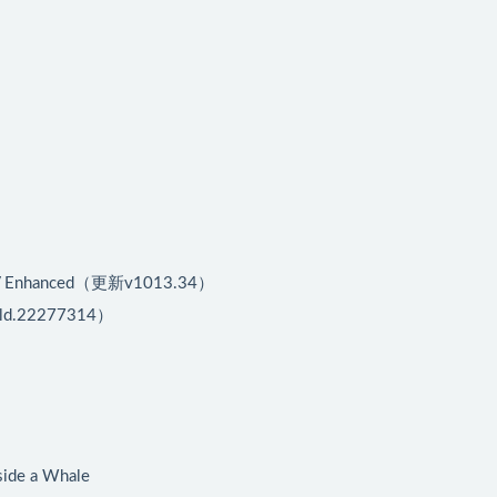
 Enhanced（更新v1013.34）
ld.22277314）
side a Whale