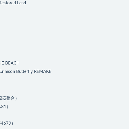
tored Land
E BEACH
son Butterfly REMAKE
（模拟器整合）
.81）
54679）