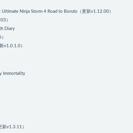
ate Ninja Storm 4 Road to Boruto（更新v1.12.00）
203）
 Diary
.6）
v1.0.1.0）
mmortality
更新v1.3.11）