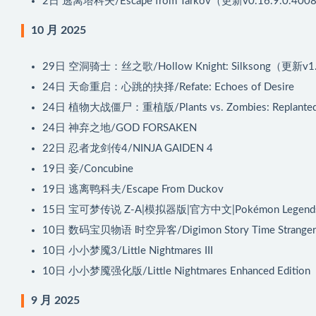
2日
逃离塔科夫/Escape from Tarkov（更新v0.16.9.0.400
10 月 2025
29日
空洞骑士：丝之歌/Hollow Knight: Silksong（更新v1
24日
天命重启：心跳的抉择/Refate: Echoes of Desire
24日
植物大战僵尸：重植版/Plants vs. Zombies: Replante
24日
神弃之地/GOD FORSAKEN
22日
忍者龙剑传4/NINJA GAIDEN 4
19日
妾/Concubine
19日
逃离鸭科夫/Escape From Duckov
15日
宝可梦传说 Z-A|模拟器版|官方中文|Pokémon Legends:
10日
数码宝贝物语 时空异客/Digimon Story Time Stranger
10日
小小梦魇3/Little Nightmares III
10日
小小梦魇强化版/Little Nightmares Enhanced Edition
9 月 2025