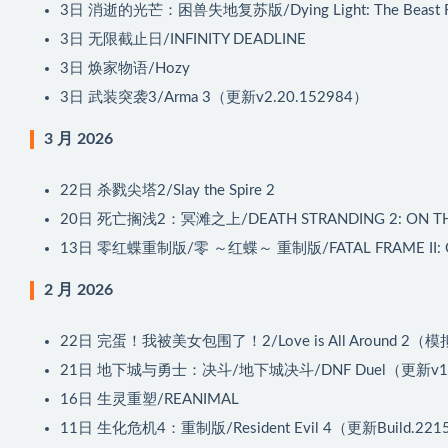
3日
消逝的光芒：困兽失地复苏版/Dying Light: The Beast Res
3日
无限截止日/INFINITY DEADLINE
3日
焕家物语/Hozy
3日
武装突袭3/Arma 3（更新v2.20.152984）
3 月 2026
22日
杀戮尖塔2/Slay the Spire 2
20日
死亡搁浅2：冥滩之上/DEATH STRANDING 2: ON TH
13日
零红蝶重制版/零 ～红蝶～ 重制版/FATAL FRAME II: Crim
2 月 2026
22日
完蛋！我被美女包围了！2/Love is All Around 2
21日
地下城与勇士：决斗/地下城决斗/DNF Duel（更新v1
16日
生灵重塑/REANIMAL
11日
生化危机4：重制版/Resident Evil 4（更新Build.221