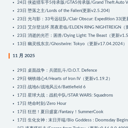
24日
侠盗猎车手5传承版/GTA5传承版/Grand Theft Auto V 
23日
堕落之主/Lords of the Fallen(更新v2.5.204)
23日
光与影：33号远征队/Clair Obscur: Expedition 33(更
23日
艾尔登法环 黑夜君临/ELDEN RING NIGHTREIGN（更
23日
消逝的光芒：困兽/Dying Light: The Beast（更新v1
13日
幽灵线东京/Ghostwire: Tokyo（更新v17.04.2024）
11 月 2025
29日
桌面战争：兵团乱斗/D.O.T. Defence
29日
钢铁雄心4/Hearts of Iron IV（更新v1.19.2）
23日
战地6/战地风云6/Battlefield 6
17日
星球大战：战机中队/STAR WARS: Squadrons
17日
绝命时刻/Zero Hour
17日
狂想！夏日盛宴/Fantasy！SummerCook
17日
生化女神 : 末日开端/Bio Goddess : Doomsday Begin