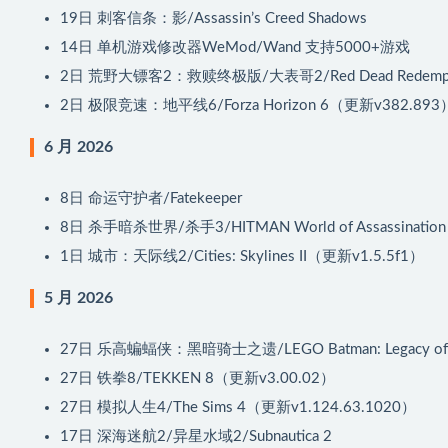
19日
刺客信条：影/Assassin’s Creed Shadows
14日
单机游戏修改器WeMod/Wand 支持5000+游戏
2日
荒野大镖客2：救赎终极版/大表哥2/Red Dead Redemption
2日
极限竞速：地平线6/Forza Horizon 6（更新v382.893
6 月 2026
8日
命运守护者/Fatekeeper
8日
杀手暗杀世界/杀手3/HITMAN World of Assassinat
1日
城市：天际线2/Cities: Skylines II（更新v1.5.5f1）
5 月 2026
27日
乐高蝙蝠侠：黑暗骑士之遗/LEGO Batman: Legacy of the
27日
铁拳8/TEKKEN 8（更新v3.00.02）
27日
模拟人生4/The Sims 4（更新v1.124.63.1020）
17日
深海迷航2/异星水域2/Subnautica 2