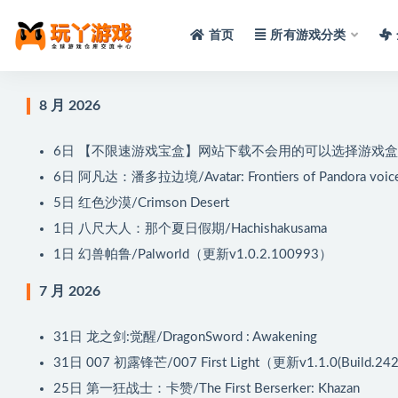
首页
所有游戏分类
全部
8 月 2026
6日
【不限速游戏宝盒】网站下载不会用的可以选择游戏盒
6日
阿凡达：潘多拉边境/Avatar: Frontiers of Pandora voic
5日
红色沙漠/Crimson Desert
1日
八尺大人：那个夏日假期/Hachishakusama
1日
幻兽帕鲁/Palworld（更新v1.0.2.100993）
7 月 2026
31日
龙之剑:觉醒/DragonSword : Awakening
31日
007 初露锋芒/007 First Light（更新v1.1.0(Build.24
25日
第一狂战士：卡赞/The First Berserker: Khazan