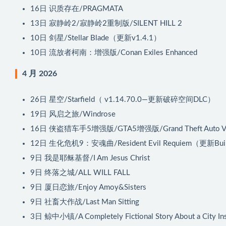
16日
识质存在/PRAGMATA
13日
寂静岭2/寂静岭2重制版/SILENT HILL 2
10日
剑星/Stellar Blade（更新v1.4.1）
10日
流放者柯南：增强版/Conan Exiles Enhanced
4 月 2026
26日
星空/Starfield（ v1.14.70.0—更新破碎空间DLC）
19日
风启之旅/Windrose
16日
侠盗猎车手5增强版/GTA5增强版/Grand Theft Auto V
12日
生化危机9：安魂曲/Resident Evil Requiem（更新Bui
9日
我是耶稣基督/I Am Jesus Christ
9日
终落之城/ALL WILL FALL
9日
厦日恋旅/Enjoy Amoy&Sisters
9日
社畜大作战/Last Man Sitting
3日
鲸中小镇/A Completely Fictional Story About a City In