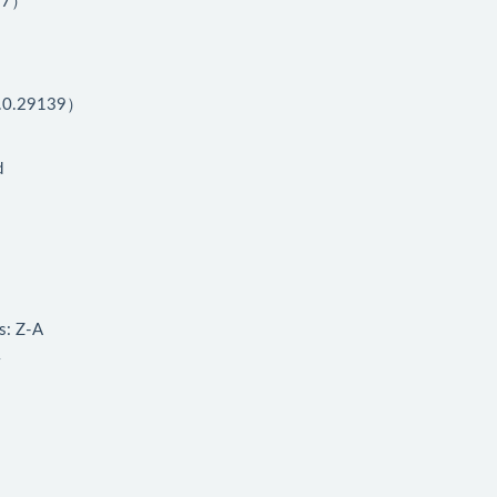
87）
.0.29139）
d
 Z-A