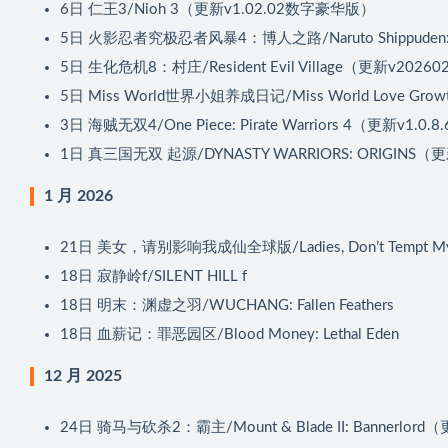
6日
仁王3/Nioh 3（更新v1.02.02数字豪华版）
5日
火影忍者究极忍者风暴4：博人之路/Naruto Shippuden: Ultim
5日
生化危机8：村庄/Resident Evil Village（更新v20260
5日
Miss World世界小姐养成日记/Miss World Love Growth
3日
海贼无双4/One Piece: Pirate Warriors 4（更新v1.0.8
1日
真三国无双 起源/DYNASTY WARRIORS: ORIGINS（更新
1 月 2026
21日
美女，请别影响我成仙全球版/Ladies, Don’t Tempt My I
18日
寂静岭f/SILENT HILL f
18日
明末：渊虚之羽/WUCHANG: Fallen Feathers
18日
血薪记：罪恶园区/Blood Money: Lethal Eden
12 月 2025
24日
骑马与砍杀2：霸主/Mount & Blade II: Bannerlord（