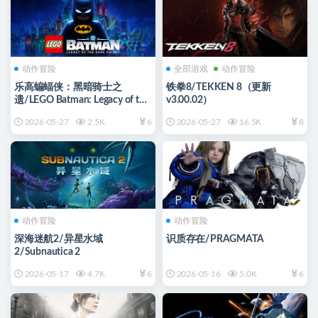
动作冒险
全部游戏
动作冒险
乐高蝙蝠侠：黑暗骑士之
铁拳8/TEKKEN 8（更新
遗/LEGO Batman: Legacy of the
v3.00.02）
Dark Knight
2026-05-27
2.5K
6
2026-05-27
16.5K
8
动作冒险
动作冒险
深海迷航2/异星水域
识质存在/PRAGMATA
2/Subnautica 2
2026-05-17
4.7K
6
2026-05-16
5.0K
6