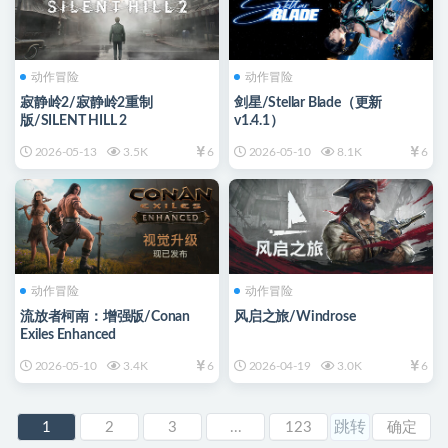
动作冒险
动作冒险
寂静岭2/寂静岭2重制
剑星/Stellar Blade（更新
版/SILENT HILL 2
v1.4.1）
2026-05-13
3.5K
6
2026-05-10
8.1K
6
动作冒险
动作冒险
流放者柯南：增强版/Conan
风启之旅/Windrose
Exiles Enhanced
2026-05-10
3.4K
6
2026-04-19
3.0K
6
1
2
3
...
123
确定