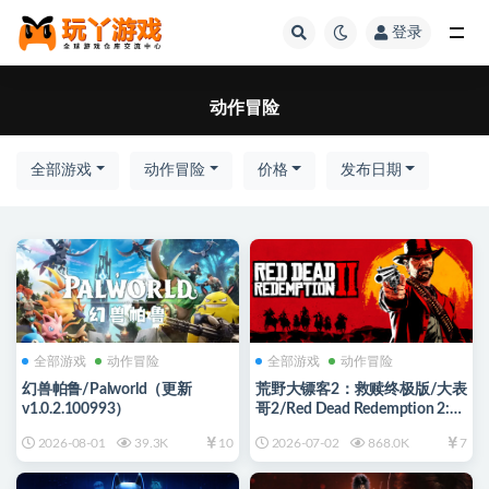
登录
全部
动作冒险
全部游戏
动作冒险
价格
发布日期
全部游戏
动作冒险
全部游戏
动作冒险
幻兽帕鲁/Palworld（更新
荒野大镖客2：救赎终极版/大表
v1.0.2.100993）
哥2/Red Dead Redemption 2:
Ultimate Edition（更新
2026-08-01
39.3K
10
2026-07-02
868.0K
7
v1491.50终极版）