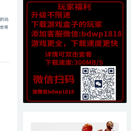
的动
舍将