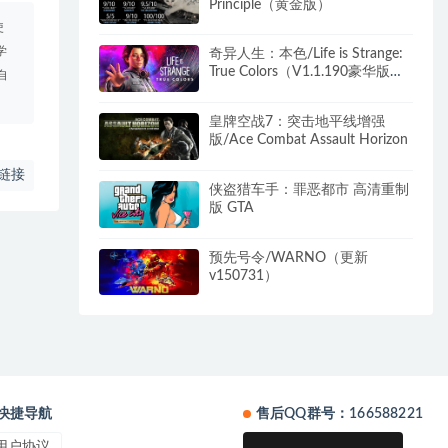
Principle（黄金版）
使
学
奇异人生：本色/Life is Strange:
True Colors（V1.1.190豪华版
自
+DLC）
皇牌空战7：突击地平线增强
版/Ace Combat Assault Horizon
链接
侠盗猎车手：罪恶都市 高清重制
版 GTA
预先号令/WARNO（更新
v150731）
快捷导航
售后QQ群号：166588221
用户协议