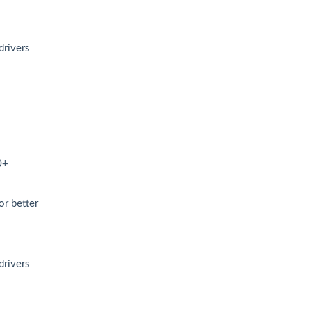
drivers
0+
r better
drivers