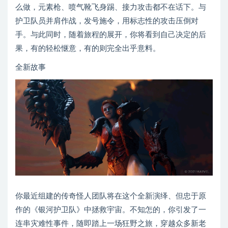
么做，元素枪、喷气靴飞身踢、接力攻击都不在话下。与
护卫队员并肩作战，发号施令，用标志性的攻击压倒对
手。与此同时，随着旅程的展开，你将看到自己决定的后
果，有的轻松惬意，有的则完全出乎意料。
全新故事
你最近组建的传奇怪人团队将在这个全新演绎、但忠于原
作的《银河护卫队》中拯救宇宙。不知怎的，你引发了一
连串灾难性事件，随即踏上一场狂野之旅，穿越众多新老