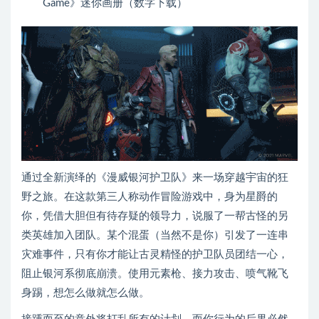
Game》迷你画册（数字下载）
通过全新演绎的《漫威银河护卫队》来一场穿越宇宙的狂
野之旅。在这款第三人称动作冒险游戏中，身为星爵的
你，凭借大胆但有待存疑的领导力，说服了一帮古怪的另
类英雄加入团队。某个混蛋（当然不是你）引发了一连串
灾难事件，只有你才能让古灵精怪的护卫队员团结一心，
阻止银河系彻底崩溃。使用元素枪、接力攻击、喷气靴飞
身踢，想怎么做就怎么做。