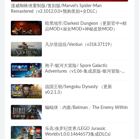
漫威蜘蛛侠重制版/复刻版/Marvel’s Spider-Man
Remastered（v2.1012.0.0+预购奖励+全DLC）
暗黑地牢/Darkest Dungeon（更新官中+精
品MOD+淑女MOD+神秘皮肤MOD）
凡尔登战役/Verdun（v318.37119）
孢子:银河大冒险/ Spore Galactic
Adventures（v1.06-集成原版-银河冒险-美
美丑丑-惊悚卡通DLC）
战国王朝/Sengoku Dynasty （更新
v0.2.1.3）
蝙蝠侠：内敌/Batman：The Enemy Within
乐高:侏罗纪世界/LEGO Jurassic
World(v1.0.0.14646573集成DLCs)