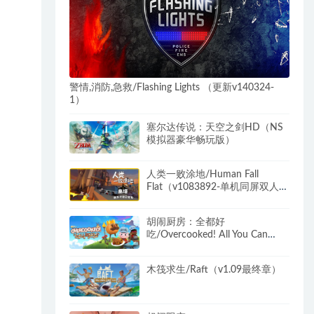
警情,消防,急救/Flashing Lights （更新v140324-
1）
塞尔达传说：天空之剑HD（NS
模拟器豪华畅玩版）
人类一败涂地/Human Fall
Flat（v1083892-单机同屏双人网
络联机）
胡闹厨房：全都好
吃/Overcooked! All You Can
Eat（v1079）
木筏求生/Raft（v1.09最终章）