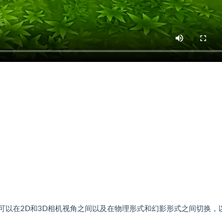
生物群系，您可以在2D和3D相机视角之间以及在物理形式和幻影形式之间切换，