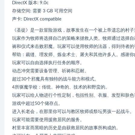
DirectX 版本: 9.0c
存储空间: 需要 3 GB 可用空间
声卡: DirectX compatible
《圣徒》是一款冒险游戏，故事发生在一个被上帝遗忘的村子
玩家作为牧师将选择自己的策略来拯救人类。牧师通过选择自
祷和仪式来击败邪魔。玩家可以使用牧师的法器，得到侍者的
帮助：裁缝、理发师、炼金术士、屠夫和其他许多人。感谢你
玩家可以自由选择执行任务的顺序。
动态冲突需要设备管理、祈祷和忍耐。
超过30个邪魔具有独特的战斗能力和模式。
4所驱魔学校：传统、神奇的、技术的和野蛮的。
玩家可以给人物进行个性定制，包括性别、衣服、发型和肤色
游戏中超过50个储存点。
进入长老会，在那里你可以与教区牧师或祭坛男孩一起战斗。
玩家可能需要使用援救居民的服务。
村里丰富而黑暗的历史是由获救居民的故事所构成的。