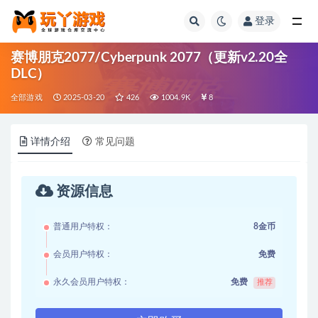
登录
全部
赛博朋克2077/Cyberpunk 2077（更新v2.20全
DLC）
全部游戏
2025-03-20
426
1004.9K
8
详情介绍
常见问题
资源信息
普通用户特权：
8金币
会员用户特权：
免费
永久会员用户特权：
免费
推荐