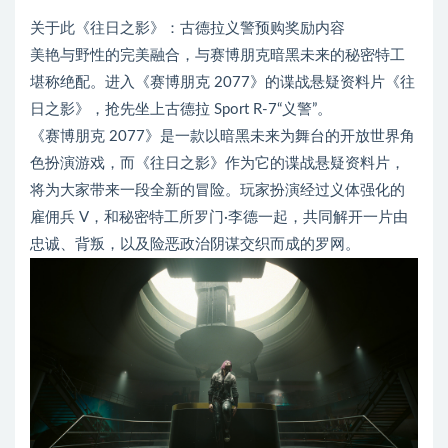
关于此《往日之影》：古德拉义警预购奖励内容
美艳与野性的完美融合，与赛博朋克暗黑未来的秘密特工
堪称绝配。进入《赛博朋克 2077》的谍战悬疑资料片《往
日之影》，抢先坐上古德拉 Sport R-7“义警”。
《赛博朋克 2077》是一款以暗黑未来为舞台的开放世界角
色扮演游戏，而《往日之影》作为它的谍战悬疑资料片，
将为大家带来一段全新的冒险。玩家扮演经过义体强化的
雇佣兵 V，和秘密特工所罗门·李德一起，共同解开一片由
忠诚、背叛，以及险恶政治阴谋交织而成的罗网。