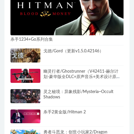
杀手1234+Go系列合集
戈德/Gord（更新v1.5.0.42146）
幽灵行者/Ghostrunner（V42411-赫尔计
划-豪华版全DLC+原声音乐+美术设计原
图）
灵之秘境：异象残影/Mysteria~Occult
Shadows
杀手2黄金版/Hitman 2
勇者斗恶龙：创世小玩家2/Dragon