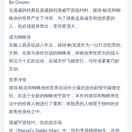
Be Greater
当漫威的经典反派威胁到漫威宇宙纽约时，彼得·帕克和蜘
蛛侠的世界产生了冲突。为了拯救这座城市和他所爱的
人，他必须挺身而出，变得更强大。
成为蜘蛛侠
在戴上面具征战八年后，彼得·帕克成长为一位打击犯罪的
大师。化身为身经百战的蜘蛛侠，体验他率性而为的战斗
和活力十足的运动，在城市中飞梭穿行，与环境要素巧妙
互动。
世界冲突
彼得·帕克和蜘蛛侠的世界在动作火爆的原创剧情中碰撞交
织。在这个全新的蜘蛛侠宇宙中，本作对彼得和蜘蛛侠生
活中的经典人物进行了重构，将熟悉的人物置于独特的全
新角色身份之中。
漫威宇宙纽约，你的游乐场
在《Marvel’s Spider-Man》中，纽约变得栩栩如生。在热