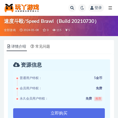
登录
全部
速度斗殴/Speed Brawl（Build 20210730）
全部游戏
2024-05-08
0
115
5
详情介绍
常见问题
资源信息
普通用户特权：
5金币
会员用户特权：
免费
永久会员用户特权：
免费
推荐
立即购买