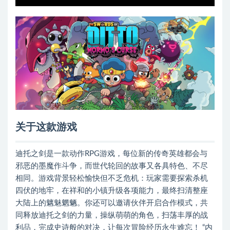
关于这款游戏
迪托之剑是一款动作RPG游戏，每位新的传奇英雄都会与
邪恶的墨魔作斗争，而世代轮回的故事又各具特色、不尽
相同。游戏背景轻松愉快但不乏危机：玩家需要探索杀机
四伏的地牢，在祥和的小镇升级各项能力，最终扫清整座
大陆上的魑魅魍魉。你还可以邀请伙伴开启合作模式，共
同释放迪托之剑的力量，操纵萌萌的角色，扫荡丰厚的战
利品，完成史诗般的对决，让每次冒险经历永生难忘！ “内