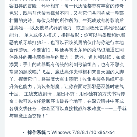
容迥异的冒险，环环相扣：每一代历险都带有丰富的传奇
色彩，既与前代传奇截然不同，又与它们共同构成一整部
壮丽的史诗。每位英雄的所作所为、生死成败都将影响后
世英雄——以及搜寻武器的能力，或是回收死亡英雄物品的
能力。 单人或多人模式，相得益彰：你可以与墨魔和她邪
恶的爪牙单打独斗，也可以召唤英勇的伙伴与你进行本地
合作游玩。不要害怕，即便再初出茅庐的菜鸟也能通过同
伴质朴的拥抱获得重生的魔力！ 武器、道具和贴纸，如虎
添翼：手上的武器既有传统的利剑弓箭组合，也有不那么
常规的黑胶唱片飞盘、魔法高尔夫球棍和来自天国的大脚
丫。挥舞它们，将墨魔大军击溃吧！收集并装备贴纸可提
升角色能力，为装备附魔，让你在面对那邪恶巫婆时底气
十足。 主线支线剧情，层出不穷：用你独有的方式书写传
奇！你可以按任意顺序击破各个地牢，在深穴暗井中完成
各项支线任务，你甚至可以直接挑战终极难度——一上手就
与墨魔正面交锋！”
操作系统 *:
Windows 7/8/8.1/10 x86/x64