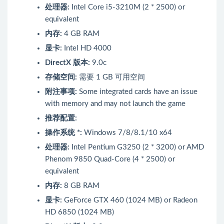
处理器:
Intel Core i5-3210M (2 * 2500) or
equivalent
内存:
4 GB RAM
显卡:
Intel HD 4000
DirectX 版本:
9.0c
存储空间:
需要 1 GB 可用空间
附注事项:
Some integrated cards have an issue
with memory and may not launch the game
推荐配置:
操作系统 *:
Windows 7/8/8.1/10 x64
处理器:
Intel Pentium G3250 (2 * 3200) or AMD
Phenom 9850 Quad-Core (4 * 2500) or
equivalent
内存:
8 GB RAM
显卡:
GeForce GTX 460 (1024 MB) or Radeon
HD 6850 (1024 MB)