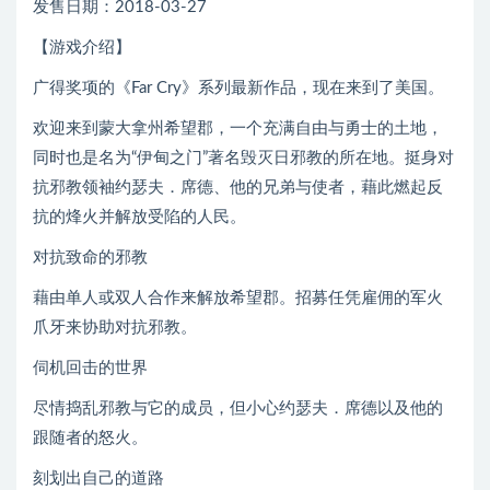
发售日期：2018-03-27
【游戏介绍】
广得奖项的《Far Cry》系列最新作品，现在来到了美国。
欢迎来到蒙大拿州希望郡，一个充满自由与勇士的土地，
同时也是名为“伊甸之门”著名毁灭日邪教的所在地。挺身对
抗邪教领袖约瑟夫．席德、他的兄弟与使者，藉此燃起反
抗的烽火并解放受陷的人民。
对抗致命的邪教
藉由单人或双人合作来解放希望郡。招募任凭雇佣的军火
爪牙来协助对抗邪教。
伺机回击的世界
尽情捣乱邪教与它的成员，但小心约瑟夫．席德以及他的
跟随者的怒火。
刻划出自己的道路