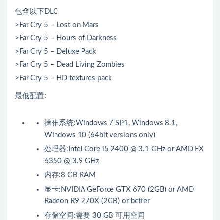
包含以下DLC
>Far Cry 5 – Lost on Mars
>Far Cry 5 – Hours of Darkness
>Far Cry 5 – Deluxe Pack
>Far Cry 5 – Dead Living Zombies
>Far Cry 5 – HD textures pack
最低配置:
操作系统:Windows 7 SP1, Windows 8.1,
Windows 10 (64bit versions only)
处理器:Intel Core i5 2400 @ 3.1 GHz or AMD FX
6350 @ 3.9 GHz
内存:8 GB RAM
显卡:NVIDIA GeForce GTX 670 (2GB) or AMD
Radeon R9 270X (2GB) or better
存储空间:需要 30 GB 可用空间