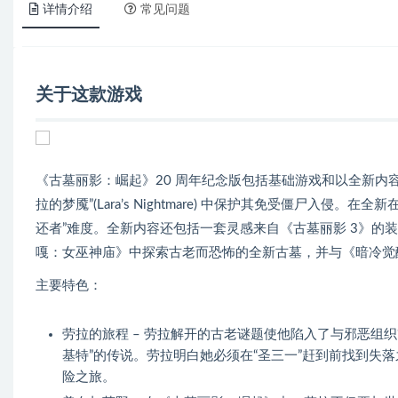
详情介绍
常见问题
关于这款游戏
《古墓丽影：崛起》20 周年纪念版包括基础游戏和以全新内
拉的梦魇”(Lara’s Nightmare) 中保护其免受僵尸
还者”难度。全新内容还包括一套灵感来自《古墓丽影 3》的装备
嘎：女巫神庙》中探索古老而恐怖的全新古墓，并与《暗冷觉
主要特色：
劳拉的旅程 – 劳拉解开的古老谜题使他陷入了与邪恶组织
基特”的传说。劳拉明白她必须在“圣三一”赶到前找到失
险之旅。