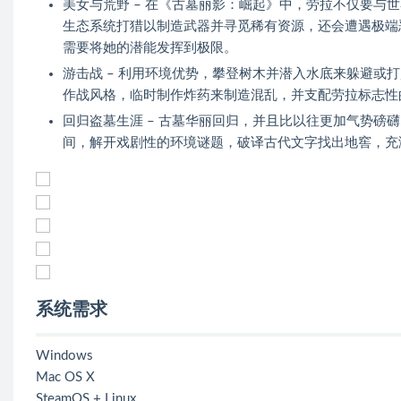
美女与荒野 – 在《古墓丽影：崛起》中，劳拉不仅要与
生态系统打猎以制造武器并寻觅稀有资源，还会遭遇极端
需要将她的潜能发挥到极限。
游击战 – 利用环境优势，攀登树木并潜入水底来躲避或
作战风格，临时制作炸药来制造混乱，并支配劳拉标志性
回归盗墓生涯 – 古墓华丽回归，并且比以往更加气势磅
间，解开戏剧性的环境谜题，破译古代文字找出地窖，充
系统需求
Windows
Mac OS X
SteamOS + Linux