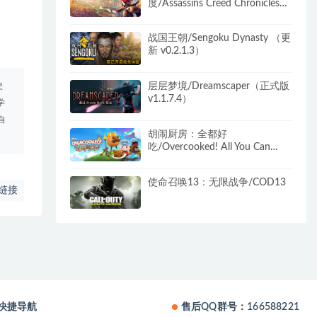
度/Assassins Creed Chronicles：
India
战国王朝/Sengoku Dynasty （更
新 v0.2.1.3）
使
层层梦境/Dreamscaper（正式版
v1.1.7.4）
学
自
胡闹厨房：全都好
吃/Overcooked! All You Can
Eat（v1079）
使命召唤13：无限战争/COD13
链接
快捷导航
售后QQ群号：166588221