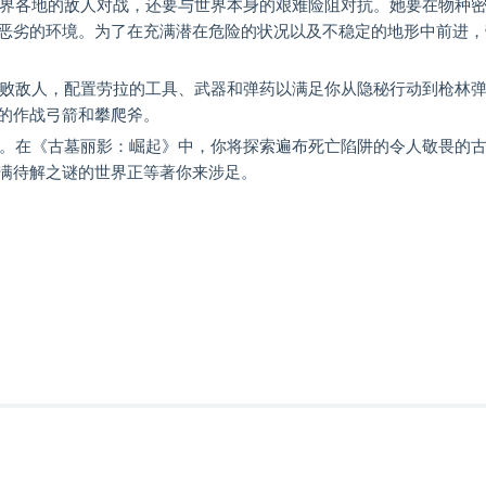
世界各地的敌人对战，还要与世界本身的艰难险阻对抗。她要在物种
恶劣的环境。为了在充满潜在危险的状况以及不稳定的地形中前进，
打败敌人，配置劳拉的工具、武器和弹药以满足你从隐秘行动到枪林
的作战弓箭和攀爬斧。
礴。在《古墓丽影：崛起》中，你将探索遍布死亡陷阱的令人敬畏的
满待解之谜的世界正等著你来涉足。