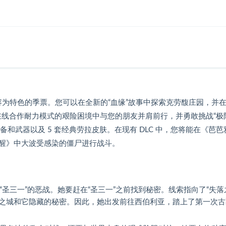
容为特色的季票。您可以在全新的“血缘”故事中探索克劳馥庄园，并在
入侵。在全新在线合作耐力模式的艰险困境中与您的朋友并肩前行，并勇敢挑战“
和武器以及 5 套经典劳拉皮肤。在现有 DLC 中，您将能在《芭芭
醒》中大波受感染的僵尸进行战斗。
“圣三一”的恶战。她要赶在“圣三一”之前找到秘密。线索指向了“失落
落之城和它隐藏的秘密。因此，她出发前往西伯利亚，踏上了第一次