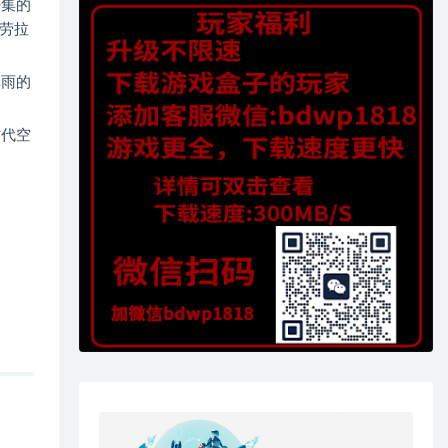
密集的
劳拉
弹雨的
古代空