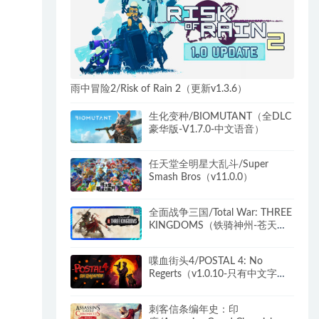
雨中冒险2/Risk of Rain 2（更新v1.3.6）
生化变种/BIOMUTANT（全DLC
豪华版-V1.7.0-中文语音）
任天堂全明星大乱斗/Super
Smash Bros（v11.0.0）
全面战争三国/Total War: THREE
KINGDOMS（铁骑神州-苍天战
火-弃叛之世-负天下人）
喋血街头4/POSTAL 4: No
Regerts（v1.0.10-只有中文字
幕，游戏菜单无中文）
刺客信条编年史：印