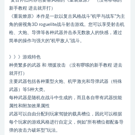
“复古怀旧向赤色要塞风格的《重装燎原》” （没有啰嗦的
新手教程 进去就开打）
《重装燎原》本作是一款以复古风格战斗“机甲与战车”为主
角的俯视角3D roguelite战斗射击游戏。您可以享受射击机
枪、大炮、导弹等各种武器并击杀无数敌人的快感，通过
简单的操作与强大的“机甲敌人”战斗。
》》》游戏特色
种类繁多的武器 和 增援攻击 （没有啰嗦的新手教程 进去
就开打）
主要武器包括各种重型火炮、机甲激光和导弹武器（特殊
武器）等5种大类。
每种武器是随机在战斗中生成的，而且各自带有武器技能
属性和附加效果属性
武器可以自由分配到玩家驾驶的载具槽位，因此可以根据
每个玩家的游戏风格进行自定义，例如“所有槽位都配备导
弹的攻击力破坏型”玩法。