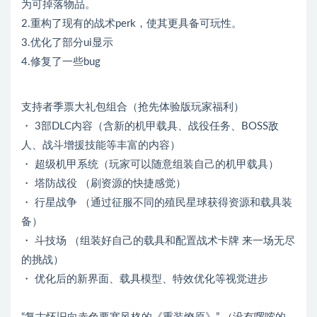
为可掉落物品。
2.重构了现有的战术perk，使其更具备可玩性。
3.优化了部分ui显示
4.修复了一些bug
支持者季票大礼包组合（抢先体验版玩家福利）
・ 3部DLC内容（含新的机甲载具、战役任务、BOSS敌
人、战斗增援技能等丰富的内容）
・ 超级机甲系统（玩家可以随意组装自己的机甲载具）
・ 塔防战役 （刷资源的快捷感觉）
・ 行星战争 （通过征服不同的殖民星球获得资源和载具装
备）
・ 斗技场 （组装好自己的载具和配置战术卡牌 来一场无尽
的挑战）
・ 优化后的新界面、载具模型、特效优化等视觉进步