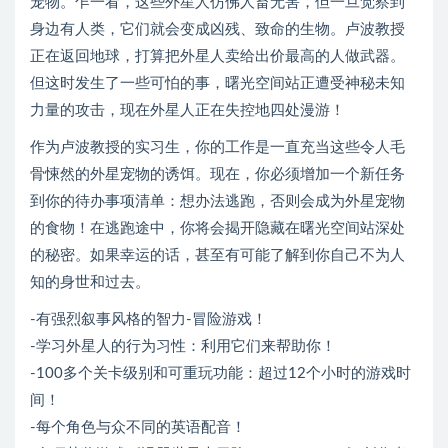
宠物。乍一看，这些外星人仿佛人畜无害，但一旦觉察到
身边有人类，它们就会变成凶残、致命的生物。卢波教授
正在返回地球，打算把外星人卖给出价最高的人做武器。
但这时发生了一些可怕的事，曙光空间站正遭受神秘未知
力量的攻击，现在外星人正在失控地四处漫游！
作为卢波教授的实习生，你的工作是一直充当这些令人毛
骨悚然的外星宠物的诱饵。现在，你必须增加一个新任务
到你的待办事项清单：想办法逃跑，否则会成为外星宠物
的食物！在逃跑途中，你将会揭开隐藏在曙光空间站深处
的秘密。如果幸运的话，甚至有可能了解到你自己不为人
知的身世和过去。
-有强烈叙事风格的智力-冒险游戏！
-学习外星人的行为习性：利用它们来帮助你！
-100多个关卡级别和可重玩功能：超过12个小时的游戏时
间！
-每个角色与众不同的英语配音！