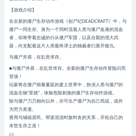
【游戏介绍】
在全新的僵尸生存动作游戏《创尸纪DEADCRAFT》中，与
僵尸一同生存。身为一个同时流着人类与僵尸血液的混血
者，你将带着忠诚的仆从僵尸军团，以及自製的强大武
器，向支配着这片人类最终淨土的独裁者们展开復仇。
与僵尸并肩，在乱世求存。
■与僵尸并肩，在乱世求存。全新的僵尸生存动作冒险闪亮
登场！
玩家将在僵尸病毒蔓延的废土世界中，扮演人类与僵尸的
混血生物“里德”，体验危险刺激的僵尸生存动作游戏。
除与僵尸刀刃相向以外，亦可生产僵尸为自己而战，或作
为劳力差遣。
善用与城镇居民、帮派混混时敌时友的关系，开拓自己的
末世生存之道！