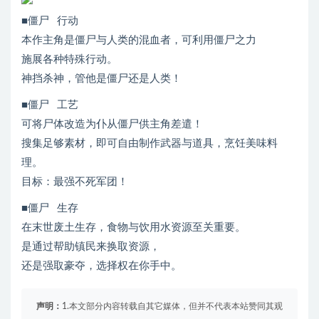
■僵尸 行动
本作主角是僵尸与人类的混血者，可利用僵尸之力
施展各种特殊行动。
神挡杀神，管他是僵尸还是人类！
■僵尸 工艺
可将尸体改造为仆从僵尸供主角差遣！
搜集足够素材，即可自由制作武器与道具，烹饪美味料
理。
目标：最强不死军团！
■僵尸 生存
在末世废土生存，食物与饮用水资源至关重要。
是通过帮助镇民来换取资源，
还是强取豪夺，选择权在你手中。
声明：
1.本文部分内容转载自其它媒体，但并不代表本站赞同其观