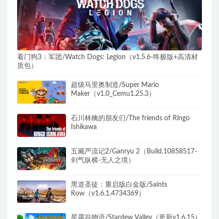
看门狗3：军团/Watch Dogs: Legion（v1.5.6-终极版+高清材
质包）
超级马里奥制造/Super Mario
Maker（v1.0_Cemu1.25.3）
石川林檎的朋友们/The friends of Ringo
Ishikawa
五藏严流记2/Ganryu 2（Build.10858517-
剑气纵横-无人之境）
黑道圣徒：重启版白金版/Saints
Row（v1.6.1.4734369）
星露谷物语/Stardew Valley（更新v1.6.15）