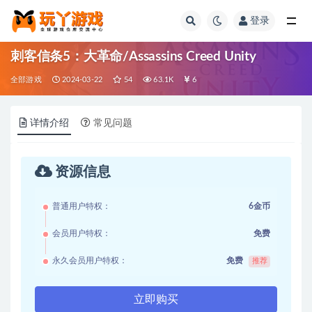
登录
全部
刺客信条5：大革命/Assassins Creed Unity
全部游戏
2024-03-22
54
63.1K
6
详情介绍
常见问题
资源信息
普通用户特权：
6金币
会员用户特权：
免费
永久会员用户特权：
免费
推荐
立即购买