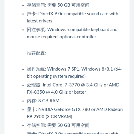
存储空间: 需要 50 GB 可用空间
声卡: DirectX 9.0c compatible sound card with
latest drivers
附注事项: Windows-compatible keyboard and
mouse required, optional controller
推荐配置:
操作系统: Windows 7 SP1, Windows 8/8.1 (64-
bit operating system required)
处理器: Intel Core i7-3770 @ 3.4 GHz or AMD
FX-8350 @ 4.0 GHz or better
内存: 8 GB RAM
显卡: NVIDIA GeForce GTX 780 or AMD Radeon
R9 290X (3 GB VRAM)
存储空间: 需要 50 GB 可用空间