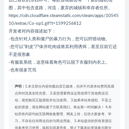
自己喜欢的东西即可。每款游戏都会有一个新的随机地
图，其中包含道路，河流，废弃的城镇和幸存者住所。
https://cdn.cloudflare.steamstatic.com/steam/apps/10545
10/extras/Co-op1.gif?t=1599256812
开发者对内容描述如下：
-包含针对人类和僵尸的暴力行为，您可以狩猎动物。
-您可以“剥皮”尸体并吃肉或将其利用诱饵，甚至目前它还
不是很形象
-有服装系统，这意味着角色可以脱下衣服到内衣上。
-也有很多咒骂
声明：
1.本文部分内容转载自其它媒体，但并不代表本站赞同其观
点和对其真实性负责。 2.若您需要商业运营或用于其他商业活
动，请您购买正版授权并合法使用。 3.如果本站有侵犯、不妥之
处的资源，请在网站最下方联系我们。将会第一时间解决！ 4.本
站所有内容均由互联网收集整理、网友上传，仅供大家参考、学
习，不存在任何商业目的与商业用途。 5.本站提供的所有资源仅
供参考学习使用，版权归原著所有，禁止下载本站资源参与商业