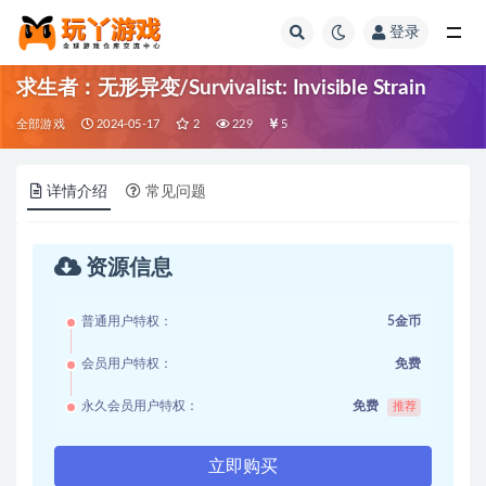
登录
全部
求生者：无形异变/Survivalist: Invisible Strain
全部游戏
2024-05-17
2
229
5
详情介绍
常见问题
资源信息
普通用户特权：
5金币
会员用户特权：
免费
永久会员用户特权：
免费
推荐
立即购买