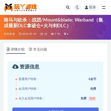
登录
全部
骑马与砍杀：战团/Mount&blade: Warband（集
成最新DLC拿破仑+火与剑DLC）
全部游戏
2024-05-19
33
7.7K
6
详情介绍
常见问题
资源信息
普通用户特权：
6金币
会员用户特权：
免费
永久会员用户特权：
免费
推荐