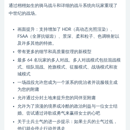
通过栩栩如生的骑马战斗和详细的战斗系统向玩家重现了
中世纪的战场。
画面提升：支持增加了 HDR（高动态光照渲染）、
FSAA（全屏抗锯齿）、景深、柔和粒子、色调映射以
及许多其他的特效。
带有更多的细节和高质量纹理的新模型
最多 64 名玩家的多人对战。多人对战模式包括混战模
式、组队混战、抢旗模式、征服模式、战场模式和攻
城模式
一场战役允许您成为一个派系的统治者并说服领主成
为您的附庸
允许通过分封土地来提升您的同伴至附庸
允许为了浪漫的境界或冷酷的政治利益与一位女士结
婚。尝试通过诗歌或勇气来赢得女士的心吧
关于士兵士气的进一步提示：如果士兵的士气过低，
他们就会停止行动并逃走