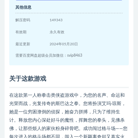
其他信息
解压密码
149343
有效期
永久有效
最近更新
2024年05月20日
需要百度网盘超级会员加微信：svip8463
关于这款游戏
在这款第一人称拳击类侠盗游戏中，为您的名声、命运和
光荣而战，光复传奇的斯巴达之拳。您将扮演艾玛·琼斯，
她是一位穷困潦倒的侦探，她奋力拼搏，只为了维持生
计。释放您内心深处好斗的魔性，挥舞您的拳头，见佛杀
佛，让那些烦人的家伙粉身碎骨吧。成功闯过格斗场——您
每次进入的格斗场都不同，闯入一个新颖离奇却又真实火