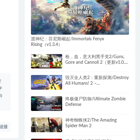
渡神纪：芬尼斯崛起/Immortals Fenyx
Rising（v1.3.4）
枪，血，意大利黑手党2/Guns,
Gore and Cannoli 2（更新v1.0.4
）
毁灭全人类2：重新探测/Destroy
使
All Humans! 2 –
学
Reprobed（v1.0.574）
自
终极僵尸防御/Ultimate Zombie
Defense
神奇蜘蛛侠2/The Amazing
Spider-Man 2
链接