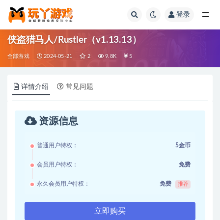
登录
全部
侠盗猎马人/Rustler（v1.13.13）
全部游戏
2024-05-21
2
9.8K
5
详情介绍
常见问题
资源信息
普通用户特权：
5金币
会员用户特权：
免费
永久会员用户特权：
免费
推荐
立即购买