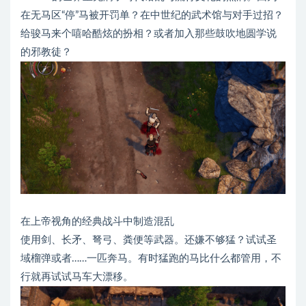
在无马区“停”马被开罚单？在中世纪的武术馆与对手过招？
给骏马来个嘻哈酷炫的扮相？或者加入那些鼓吹地圆学说
的邪教徒？
在上帝视角的经典战斗中制造混乱
使用剑、长矛、弩弓、粪便等武器。还嫌不够猛？试试圣
域榴弹或者……一匹奔马。有时猛跑的马比什么都管用，不
行就再试试马车大漂移。