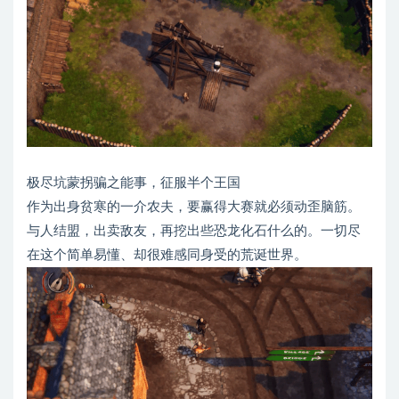
极尽坑蒙拐骗之能事，征服半个王国
作为出身贫寒的一介农夫，要赢得大赛就必须动歪脑筋。
与人结盟，出卖敌友，再挖出些恐龙化石什么的。一切尽
在这个简单易懂、却很难感同身受的荒诞世界。