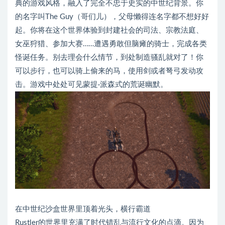
典的游戏风格，融入了完全不忠于史实的中世纪背景。你
的名字叫The Guy（哥们儿），父母懒得连名字都不想好好
起。你将在这个世界体验到封建社会的司法、宗教法庭、
女巫狩猎、参加大赛……遭遇勇敢但脑瘫的骑士，完成各类
怪诞任务。别去理会什么情节，到处制造骚乱就对了！你
可以步行，也可以骑上偷来的马，使用剑或者弩弓发动攻
击。游戏中处处可见蒙提·派森式的荒诞幽默。
在中世纪沙盒世界里顶着光头，横行霸道
Rustler的世界里充满了时代错乱与流行文化的点滴。因为