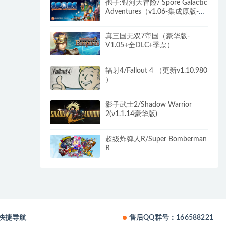
孢子:银河大冒险/ Spore Galactic
Adventures（v1.06-集成原版-银
河冒险-美美丑丑-惊悚卡通
DLC）
真三国无双7帝国（豪华版-
V1.05+全DLC+季票）
辐射4/Fallout 4 （更新v1.10.980
）
影子武士2/Shadow Warrior
2(v1.1.14豪华版)
超级炸弹人R/Super Bomberman
R
快捷导航
售后QQ群号：166588221