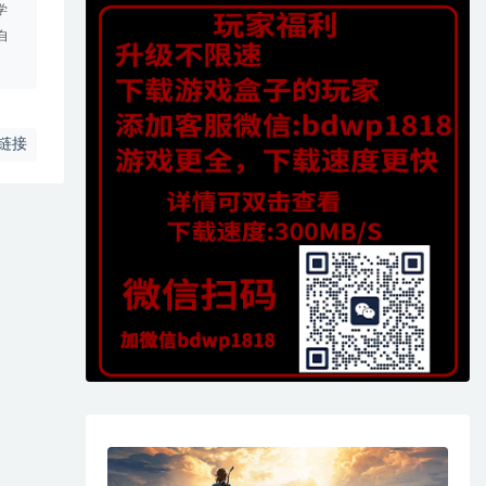
学
自
链接