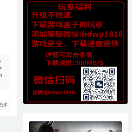
使
学
自
链接