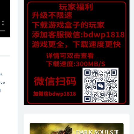
es
ave
d