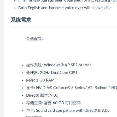
Final Fantasy XIII has been optimised for PC, featuring fu
Both English and Japanese voice over will be available.
系统需求
最低配置:
操作系统: Windows® XP SP2 or later
处理器: 2GHz Dual Core CPU
内存: 1 GB RAM
显卡: NVIDIA® Geforce® 8 Series/ ATI Radeon™ HD
DirectX 版本: 9.0c
存储空间: 需要 60 GB 可用空间
声卡: Sound card compatible with DirectX® 9.0c