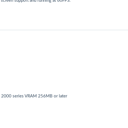
ll screen support and running at 60FPS.
 2000 series VRAM 256MB or later