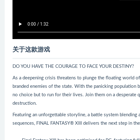
关于这款游戏
DO YOU HAVE THE COURAGE TO FACE YOUR DESTINY?
As a deepening crisis threatens to plunge the floating world 
branded enemies of the state. With the panicking population bay
no choice but to run for their lives. Join them on a desperate q
destruction.
Featuring an unforgettable storyline, a battle system blending 
sequences, FINAL FANTASY® XIII delivers the next step in the