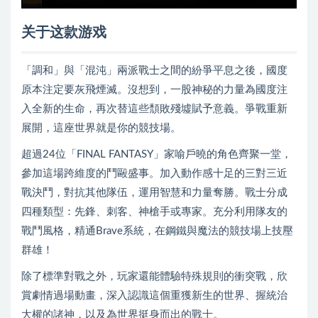
关于这款游戏
「調和」與「混沌」兩派戰士之間的紛爭平息之後，國度
原本注定要灰飛煙滅。沒想到，一股神秘的力量為國度注
入全新的生命，再次替這些頹敗殘墟賦予意義。爭戰重新
展開，這座世界就是你的競技場。
超過24位「FINAL FANTASY」家喻戶曉的角色齊聚一堂，
參加這場跨維度的鬥毆盛事。加入動作感十足的三對三近
戰決鬥，對抗其他隊伍，運用智慧和力量奪勝。戰士分成
四種類型：先鋒、刺客、神槍手或專家。充分利用隊友的
戰鬥風格，精通Brave系統，在鋼鐵與魔法的競技場上技壓
群雄！
除了標準對戰之外，玩家還能體驗特殊規則的衝突戰，欣
賞劇情過場動畫，深入認識這個重獲新生的世界、握統治
大權的諸神，以及為世界挺身而出的戰士。