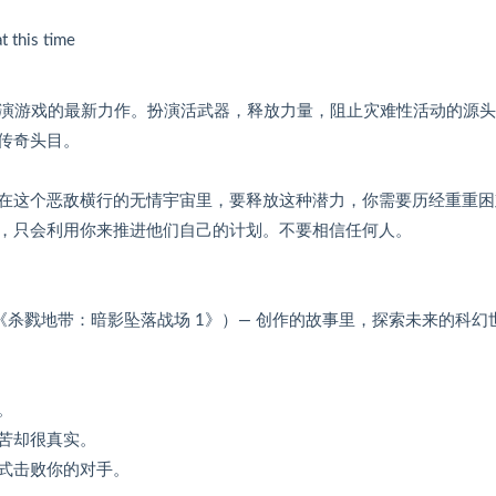
 this time
核动作类角色扮演游戏的最新力作。扮演活武器，释放力量，阻止灾难性活动的源
传奇头目。
在这个恶敌横行的无情宇宙里，要释放这种潜力，你需要历经重重困
，只会利用你来推进他们自己的计划。不要相信任何人。
rshinin（《杀戮地带：暗影坠落战场 1》）— 创作的故事里，探索未来的科幻
。
苦却很真实。
式击败你的对手。