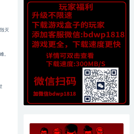
头毁灭
难。
世