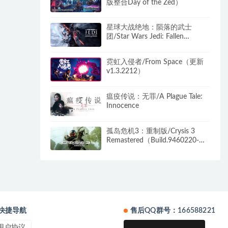
版整合Day of the Zed）
星球大战绝地：陨落的武士
团/Star Wars Jedi: Fallen
Order（v1.0.10.0_20211109）
霓虹入侵者/From Space（更新
v1.3.2212）
瘟疫传说：无罪/A Plague Tale:
Innocence
孤岛危机3：重制版/Crysis 3
Remastered（Build.9460220-光
追+4K）
快捷导航
售后QQ群号：166588221
用户协议