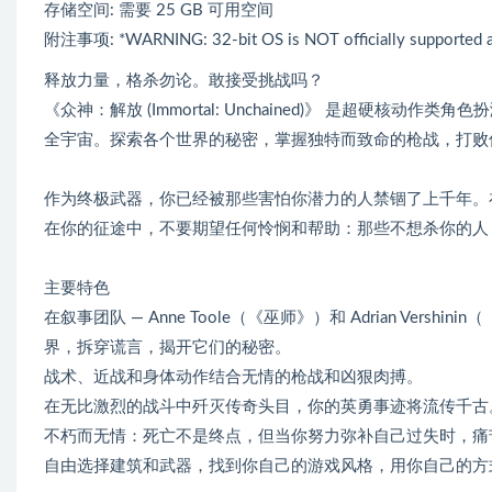
存储空间: 需要 25 GB 可用空间
附注事项: *WARNING: 32-bit OS is NOT officially supported at
释放力量，格杀勿论。敢接受挑战吗？
《众神：解放 (Immortal: Unchained)》 是超硬
全宇宙。探索各个世界的秘密，掌握独特而致命的枪战，打败
作为终极武器，你已经被那些害怕你潜力的人禁锢了上千年。
在你的征途中，不要期望任何怜悯和帮助：那些不想杀你的人
主要特色
在叙事团队 — Anne Toole（《巫师》）和 Adrian Ve
界，拆穿谎言，揭开它们的秘密。
战术、近战和身体动作结合无情的枪战和凶狠肉搏。
在无比激烈的战斗中歼灭传奇头目，你的英勇事迹将流传千古
不朽而无情：死亡不是终点，但当你努力弥补自己过失时，痛
自由选择建筑和武器，找到你自己的游戏风格，用你自己的方