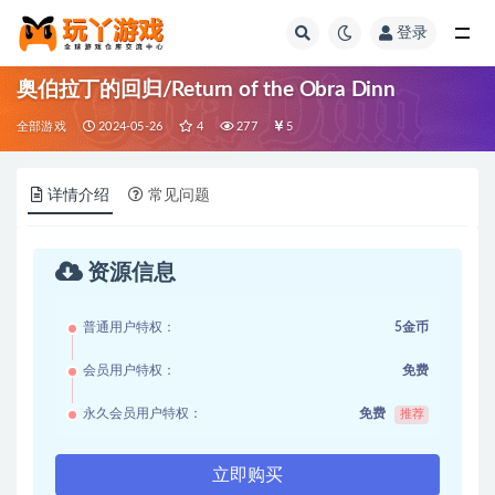
登录
全部
奥伯拉丁的回归/Return of the Obra Dinn
全部游戏
2024-05-26
4
277
5
详情介绍
常见问题
资源信息
普通用户特权：
5金币
会员用户特权：
免费
永久会员用户特权：
免费
推荐
立即购买