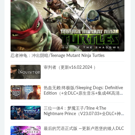
忍者神龟：冲出阴暗/Teenage Mutant Ninja Turtles
审判者（更新v16.02.2024 ）
热血无赖:终极版/Sleeping Dogs: Definitive
Edition（+全DLC+原生音乐+集成4K高清插
件+修改器）
三位一体4：梦魇王子/Trine 4:The
Nightmare Prince（V23.07.03+全DLC+神
秘旋律-原声音乐）
最后的咒语正式版 —更新卢恩堡的矮人DLC