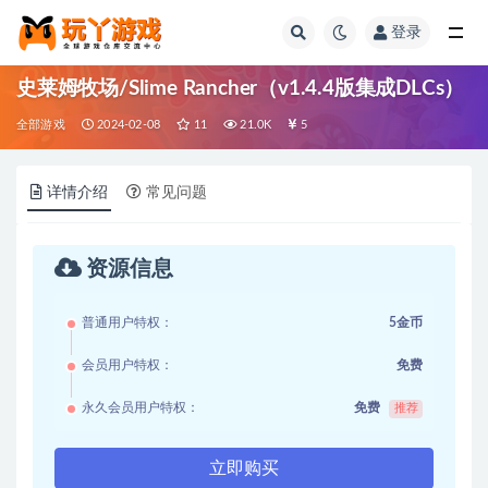
登录
全部
史莱姆牧场/Slime Rancher（v1.4.4版集成DLCs）
全部游戏
2024-02-08
11
21.0K
5
详情介绍
常见问题
资源信息
普通用户特权：
5金币
会员用户特权：
免费
永久会员用户特权：
免费
推荐
立即购买