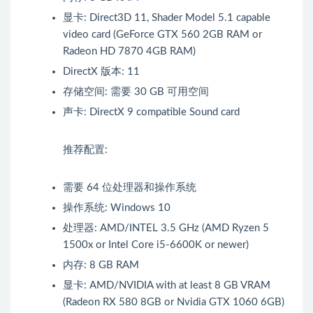
显卡: Direct3D 11, Shader Model 5.1 capable
video card (GeForce GTX 560 2GB RAM or
Radeon HD 7870 4GB RAM)
DirectX 版本: 11
存储空间: 需要 30 GB 可用空间
声卡: DirectX 9 compatible Sound card
推荐配置:
需要 64 位处理器和操作系统
操作系统: Windows 10
处理器: AMD/INTEL 3.5 GHz (AMD Ryzen 5
1500x or Intel Core i5-6600K or newer)
内存: 8 GB RAM
显卡: AMD/NVIDIA with at least 8 GB VRAM
(Radeon RX 580 8GB or Nvidia GTX 1060 6GB)