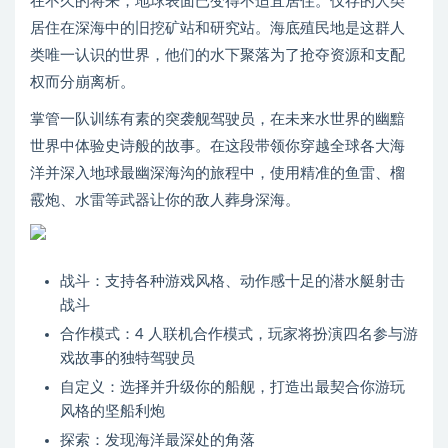
在不久的将来，地球表面已变得不适宜居住。仅存的人类
居住在深海中的旧挖矿站和研究站。海底殖民地是这群人
类唯一认识的世界，他们的水下聚落为了抢夺资源和支配
权而分崩离析。
掌管一队训练有素的突袭舰驾驶员，在未来水世界的幽黯
世界中体验史诗般的故事。在这段带领你穿越全球各大海
洋并深入地球最幽深海沟的旅程中，使用精准的鱼雷、榴
霰炮、水雷等武器让你的敌人葬身深海。
战斗：支持各种游戏风格、动作感十足的潜水艇射击
战斗
合作模式：4 人联机合作模式，玩家将扮演四名参与游
戏故事的独特驾驶员
自定义：选择并升级你的船舰，打造出最契合你游玩
风格的坚船利炮
探索：发现海洋最深处的角落