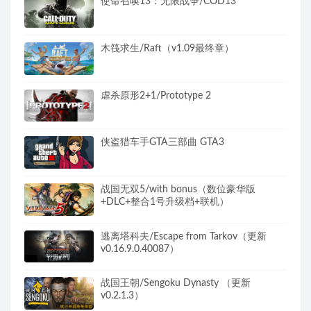
使命召唤13：无限战争/COD13
木筏求生/Raft（v1.09最终章）
虐杀原形2+1/Prototype 2
侠盗猎车手GTA三部曲 GTA3
战国无双5/with bonus（数位豪华版
+DLC+整合1号升级档+联机）
逃离塔科夫/Escape from Tarkov（更新
v0.16.9.0.40087）
战国王朝/Sengoku Dynasty （更新
v0.2.1.3）