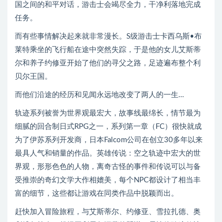
国之间的和平对话，游击士会竭尽全力，干净利落地完成
任务。
而有些事情解决起来就非常漫长。S级游击士卡西乌斯•布
莱特乘坐的飞行船在途中突然失踪，于是他的女儿艾斯蒂
尔和养子约修亚开始了他们的寻父之路，足迹遍布整个利
贝尔王国。
而他们沿途的经历和见闻永远地改变了两人的一生…
轨迹系列被誉为世界观最宏大，故事线最绵长，情节最为
细腻的回合制日式RPG之一，系列第一章（FC）很快就成
为了伊苏系列开发商，日本Falcom公司在创立30多年以来
最具人气和销量的作品。英雄传说：空之轨迹中宏大的世
界观，形形色色的人物，离奇古怪的事件和传说可以与备
受推崇的奇幻文学大作相媲美，每个NPC都设计了相当丰
富的细节，这些都让游戏在同类作品中脱颖而出。
赶快加入冒险旅程，与艾斯蒂尔、约修亚、雪拉扎德、奥