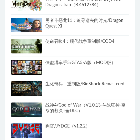
Dragons Trap（B.4612784）
勇者斗恶龙11：追寻逝去的时光/Dragon
Quest XI
使命召唤4：现代战争重制版/COD4
侠盗猎车手5/GTA5-A版（MOD版）
生化奇兵：重制版/BioShock:Remastered
战神4/God of War（V1.0.13-斗战狂神-奎
爷的裁决+全DLC）
判官/JYDGE（v1.2.2）