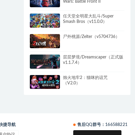
Wars: Battle Front II
任天堂全明星大乱斗/Super
Smash Bros（v11.0.0）
尸外桃源/Zelter（v5704736）
层层梦境/Dreamscaper（正式版
v1.1.7.4）
烛火地牢2：猫咪的诅咒
（V2.0）
快捷导航
售后QQ群号：166588221
用户协议