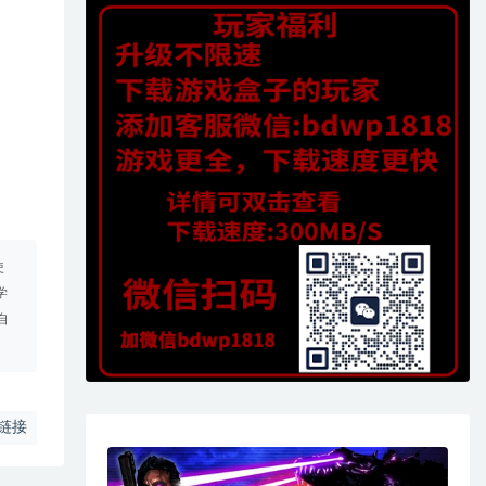
使
学
自
链接