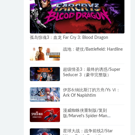
孤岛惊魂3：血龙 Far Cry 3: Blood Dragon
战地：硬仗/Battlefield: Hardline
超级情圣3：最终的诱惑/Super
Seducer 3（豪华完整版）
伊苏6:纳比斯汀的方舟/Ys Ⅵ：
Ark Of Napishtim
漫威蜘蛛侠重制版/复刻
版/Marvel’s Spider-Man
Remastered（v2.1012.0.0+预购
奖励+全DLC）
星球大战：战争前线2/Star