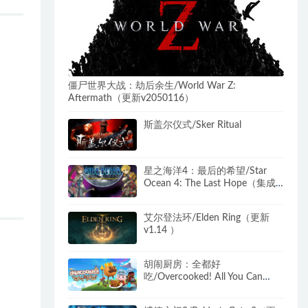
僵尸世界大战：劫后余生/World War Z:
Aftermath（更新v2050116）
斯盖尔仪式/Sker Ritual
星之海洋4：最后的希望/Star
Ocean 4: The Last Hope（集成1
号升级档重制版）
艾尔登法环/Elden Ring（更新
v1.14 ）
胡闹厨房：全都好
吃/Overcooked! All You Can
Eat（v1079）