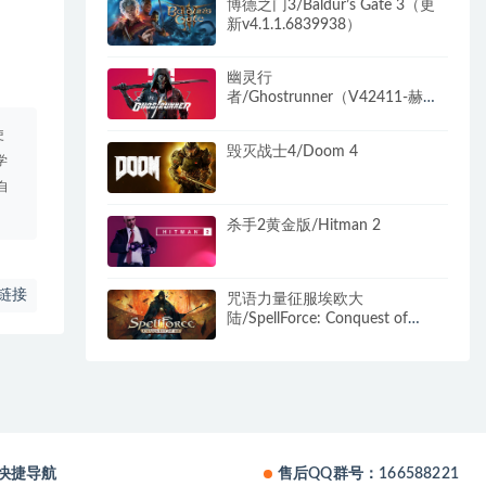
博德之门3/Baldur’s Gate 3（更
新v4.1.1.6839938）
幽灵行
者/Ghostrunner（V42411-赫尔
计划-豪华版全DLC+原声音乐+美
使
术设计原图）
毁灭战士4/Doom 4
学
自
杀手2黄金版/Hitman 2
链接
咒语力量征服埃欧大
陆/SpellForce: Conquest of
Eo（v01.04.28842—更新恶魔天
灾DLC）
快捷导航
售后QQ群号：166588221