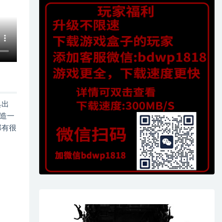
具出
造一
那有很