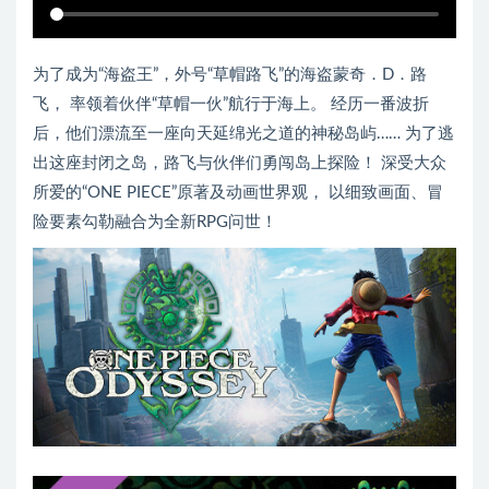
为了成为“海盗王”，外号“草帽路飞”的海盗蒙奇．D．路
飞， 率领着伙伴“草帽一伙”航行于海上。 经历一番波折
后，他们漂流至一座向天延绵光之道的神秘岛屿…… 为了逃
出这座封闭之岛，路飞与伙伴们勇闯岛上探险！ 深受大众
所爱的“ONE PIECE”原著及动画世界观， 以细致画面、冒
险要素勾勒融合为全新RPG问世！