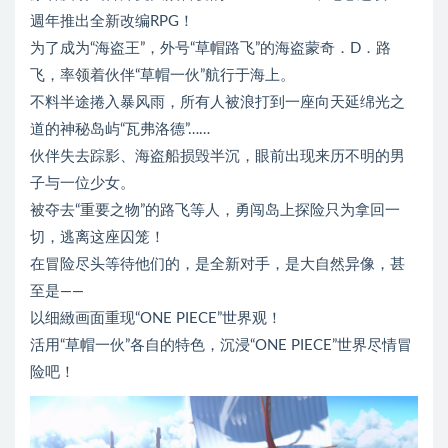
週年推出全新改编RPG！
为了成为“海盗王”，外号“草帽路飞”的海盗蒙奇．D．路
飞，率领着伙伴“草帽一伙”航行于海上。
不料半途捲入暴风雨，所有人被浪打到一座向天延绵光之
道的神秘岛屿“瓦弗洛德”……
伙伴失去踪影、海盗船损毁半沉，眼前出现来历不明的男
子与一位少女。
被夺去“重要之物”的路飞等人，勇闯岛上探险只为拿回一
切，逃离这座囚笼！
在冒险尽头等待他们的，是全新对手，是大自然异像，甚
至是——
以细緻画面重现“ONE PIECE”世界观！
活用“草帽一伙”各自的特色，沉浸“ONE PIECE”世界尽情冒
险吧！