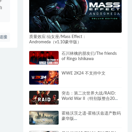
学
自
质量效应:仙女座/Mass Effect：
链接
Andromeda（v1.10豪华版）
石川林檎的朋友们/The friends
of Ringo Ishikawa
WWE 2K24 不支持中文
突击：第二次世界大战/RAID:
World War II（特别版整合20号
升级档）
霍格沃茨之遗-霍格沃兹遗产数码
豪华版
（V1117238.10461750+DLC+
特典+独占内容）