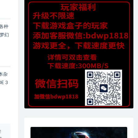
各种
梦幻
本杂
 3
使