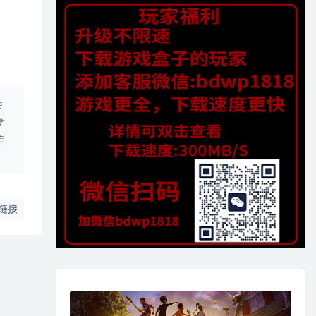
使
学
自
链接