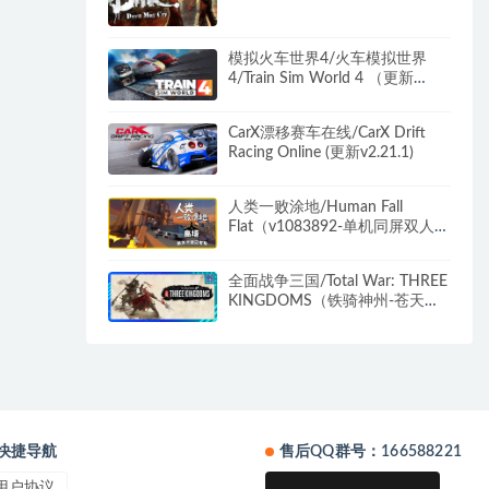
模拟火车世界4/火车模拟世界
4/Train Sim World 4 （更新
v1.0.1638.0）
CarX漂移赛车在线/CarX Drift
Racing Online (更新v2.21.1)
人类一败涂地/Human Fall
Flat（v1083892-单机同屏双人网
络联机）
全面战争三国/Total War: THREE
KINGDOMS（铁骑神州-苍天战
火-弃叛之世-负天下人）
快捷导航
售后QQ群号：166588221
用户协议