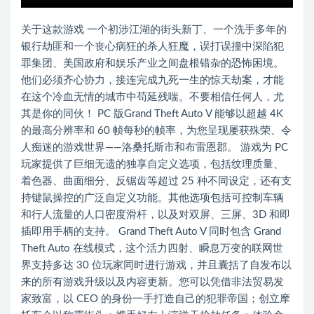
关于这款游戏 一个初涉江湖的街头新丁、一个洗手多年的
银行劫匪和一个丧心病狂的杀人狂魔，误打误撞中深陷犯
罪集团、美国政府和娱乐产业之间盘根错杂的恐怖困境。
他们必须齐心协力，接连完成九死一生的惊天劫案，才能
在这个冷血无情的城市中苟延残喘。不要相信任何人，尤
其是你的同伙！ PC 版Grand Theft Auto V 能够以超越 4K
的最高分辨率和 60 帧每秒的帧率，为您呈现屡获殊荣、令
人痴迷的游戏世界——洛桑托斯市和布雷恩郡。 游戏为 PC
玩家提供了巨细无遗的独享自定义选项，包括纹理质量、
着色器、曲面细分、反锯齿等超过 25 种不同设定，还有支
持键鼠操控的广泛自定义功能。其他选项包括可控制车辆
和行人流量的人口密度滑杆，以及对双屏、三屏、3D 和即
插即用手柄的支持。 Grand Theft Auto V 同时包含 Grand
Theft Auto 在线模式，这个活力四射、瞬息万变的联网世
界支持多达 30 位玩家同时进行游戏，并且囊括了自发布以
来的所有游戏升级以及内容更新。您可以凭借非法贸易发
家致富，以 CEO 的身份一手打造自己的犯罪帝国；创立摩