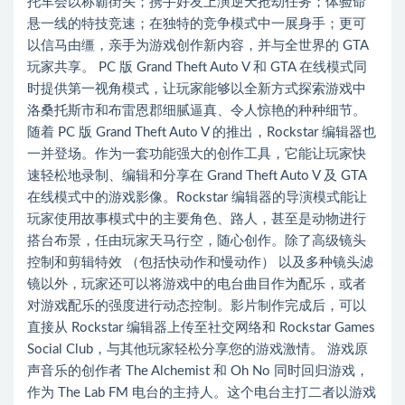
托车会以称霸街头；携手好友上演逆天抢劫任务；体验命
悬一线的特技竞速；在独特的竞争模式中一展身手；更可
以信马由缰，亲手为游戏创作新内容，并与全世界的 GTA
玩家共享。 PC 版 Grand Theft Auto V 和 GTA 在线模式同
时提供第一视角模式，让玩家能够以全新方式探索游戏中
洛桑托斯市和布雷恩郡细腻逼真、令人惊艳的种种细节。
随着 PC 版 Grand Theft Auto V 的推出，Rockstar 编辑器也
一并登场。作为一套功能强大的创作工具，它能让玩家快
速轻松地录制、编辑和分享在 Grand Theft Auto V 及 GTA
在线模式中的游戏影像。Rockstar 编辑器的导演模式能让
玩家使用故事模式中的主要角色、路人，甚至是动物进行
搭台布景，任由玩家天马行空，随心创作。除了高级镜头
控制和剪辑特效 （包括快动作和慢动作） 以及多种镜头滤
镜以外，玩家还可以将游戏中的电台曲目作为配乐，或者
对游戏配乐的强度进行动态控制。影片制作完成后，可以
直接从 Rockstar 编辑器上传至社交网络和 Rockstar Games
Social Club，与其他玩家轻松分享您的游戏激情。 游戏原
声音乐的创作者 The Alchemist 和 Oh No 同时回归游戏，
作为 The Lab FM 电台的主持人。这个电台主打二者以游戏