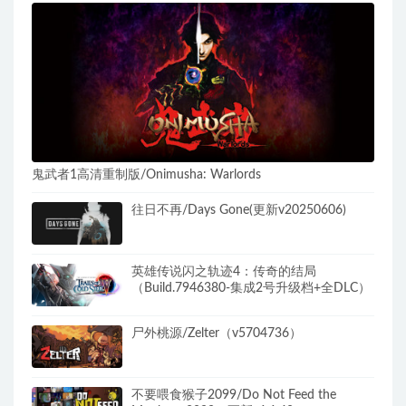
鬼武者1高清重制版​/Onimusha: Warlords
往日不再/Days Gone(更新v20250606)
英雄传说闪之轨迹4：传奇的结局
（Build.7946380-集成2号升级档+全DLC）
尸外桃源/Zelter（v5704736）
不要喂食猴子2099/Do Not Feed the