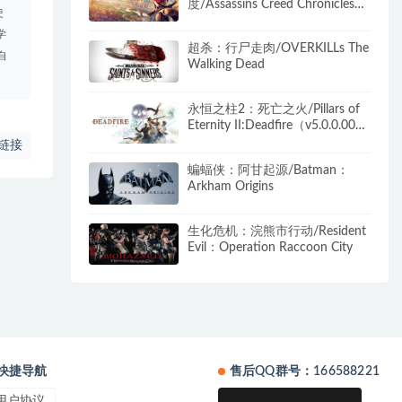
度/Assassins Creed Chronicles：
使
India
学
超杀：行尸走肉/OVERKILLs The
自
Walking Dead
永恒之柱2：死亡之火/Pillars of
Eternity II:Deadfire（v5.0.0.0040
黑耀石版）
链接
蝙蝠侠：阿甘起源/Batman：
Arkham Origins
生化危机：浣熊市行动/Resident
Evil：Operation Raccoon City
快捷导航
售后QQ群号：166588221
用户协议