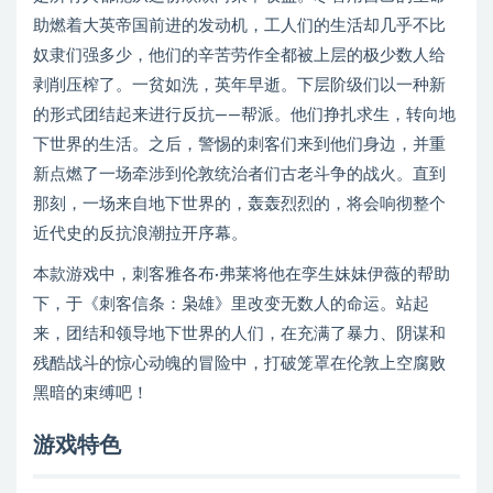
助燃着大英帝国前进的发动机，工人们的生活却几乎不比
奴隶们强多少，他们的辛苦劳作全都被上层的极少数人给
剥削压榨了。一贫如洗，英年早逝。下层阶级们以一种新
的形式团结起来进行反抗——帮派。他们挣扎求生，转向地
下世界的生活。之后，警惕的刺客们来到他们身边，并重
新点燃了一场牵涉到伦敦统治者们古老斗争的战火。直到
那刻，一场来自地下世界的，轰轰烈烈的，将会响彻整个
近代史的反抗浪潮拉开序幕。
本款游戏中，刺客雅各布·弗莱将他在孪生妹妹伊薇的帮助
下，于《刺客信条：枭雄》里改变无数人的命运。站起
来，团结和领导地下世界的人们，在充满了暴力、阴谋和
残酷战斗的惊心动魄的冒险中，打破笼罩在伦敦上空腐败
黑暗的束缚吧！
游戏特色