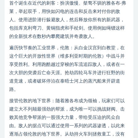
首个诞生在近代的刺客：扮演傲慢、桀骜不驯的雅各布·弗
莱，举起双手，用快如闪电的连击和反击来对付你的敌
人。使用进阶潜行躲避敌人，然后释放你所有的新武器，
包括库克利弯刀、黄铜指虎和手杖剑。使用例如绳镖这样
的全新技术在数秒内攀爬建筑并奇袭敌人。
遍历快节奏的工业世界，伦敦：从白金汉宫到白教堂，在
这个巨大的开放性世界（维多利亚时期的伦敦）中战斗并
享受胜利。利用跑酷越过穿梭的车流追踪敌人，或者在一
次大胆的突袭后亡命天涯。抢劫四轮马车并进行狂野的街
道竞速，或者破坏停泊在泰晤士河上的蒸汽船来开辟道
路。
接管伦敦的地下世界：随着雅各布成为领袖，玩家们可以
建立大不列颠最强劲的帮派，成为唯一可以挑战财阀、击
败其他竞争帮派的一股强大力量，带给受压迫的民众自
由。敌人的据点可以通过使用一系列的武器渗透，以此来
逐渐占领伦敦的地下世界。从劫持火车到拯救童工，没有