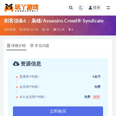
登录
全部
刺客信条6：枭雄/Assassins Creed® Syndicate
全部游戏
2023-12-20
42
11.1K
6
详情介绍
常见问题
资源信息
普通用户特权：
6金币
会员用户特权：
免费
永久会员用户特权：
免费
推荐
立即购买