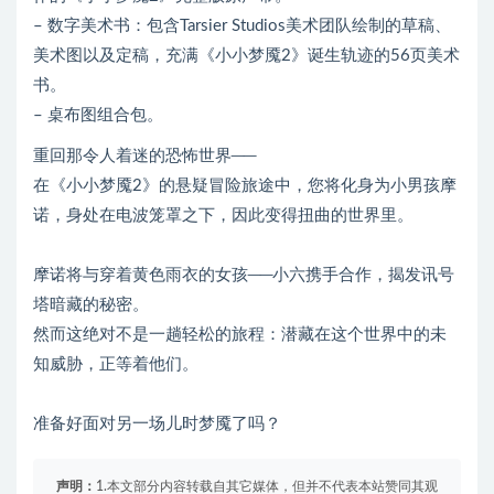
– 数字美术书：包含Tarsier Studios美术团队绘制的草稿、
美术图以及定稿，充满《小小梦魇2》诞生轨迹的56页美术
书。
– 桌布图组合包。
重回那令人着迷的恐怖世界──
在《小小梦魇2》的悬疑冒险旅途中，您将化身为小男孩摩
诺，身处在电波笼罩之下，因此变得扭曲的世界里。
摩诺将与穿着黄色雨衣的女孩──小六携手合作，揭发讯号
塔暗藏的秘密。
然而这绝对不是一趟轻松的旅程：潜藏在这个世界中的未
知威胁，正等着他们。
准备好面对另一场儿时梦魇了吗？
声明：
1.本文部分内容转载自其它媒体，但并不代表本站赞同其观