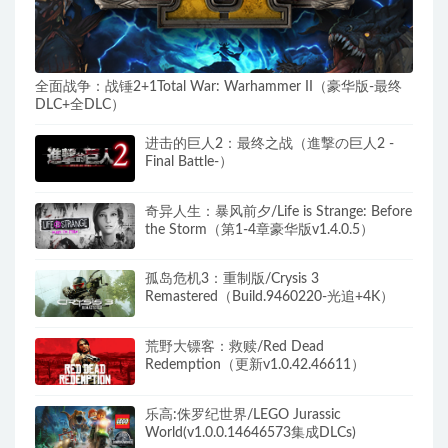
全面战争：战锤2+1Total War: Warhammer II（豪华版-最终
DLC+全DLC）
进击的巨人2：最终之战（進撃の巨人2 -
Final Battle-）
奇异人生：暴风前夕/Life is Strange: Before
the Storm（第1-4章豪华版v1.4.0.5）
孤岛危机3：重制版/Crysis 3
Remastered（Build.9460220-光追+4K）
荒野大镖客：救赎/Red Dead
Redemption（更新v1.0.42.46611）
乐高:侏罗纪世界/LEGO Jurassic
World(v1.0.0.14646573集成DLCs)