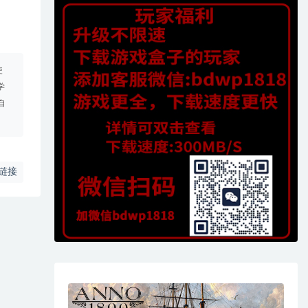
使
学
自
链接