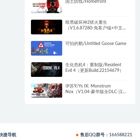
国土防线/Homefront
暗黑破坏神2狱火重生
（V1.6.87280-免客户端+中文语
音+MOD整合包+存档）
可怕的鹅/Untitled Goose Game
生化危机4：重制版/Resident
Evil 4（更新Build.22154679）
伊苏9/Ys IX: Monstrum
Nox（V1.04-豪华版全DLC-汉化
中文)
快捷导航
售后QQ群号：166588221