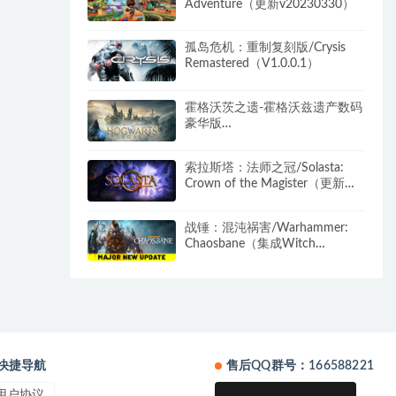
Adventure（更新v20230330）
孤岛危机：重制复刻版/Crysis
Remastered（V1.0.0.1）
霍格沃茨之遗-霍格沃兹遗产数码
豪华版
（V1117238.10461750+DLC+
特典+独占内容）
索拉斯塔：法师之冠/Solasta:
Crown of the Magister（更新
v1.5.97）
战锤：混沌祸害/Warhammer:
Chaosbane（集成Witch
Hunter）
快捷导航
售后QQ群号：166588221
用户协议