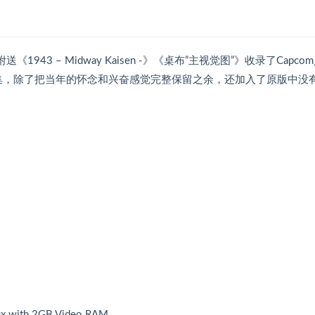
43 – Midway Kaisen -》《桌布”主视觉图”》收录了Capco
级名作的合集，除了把当年的怀念和兴奋感觉完整保留之余，还加入了原版中没
x with 2GB Video RAM