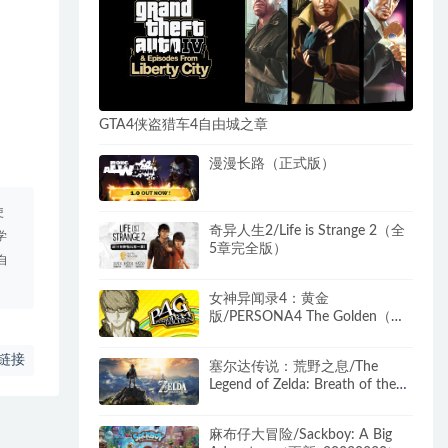
GTA4侠盗猎车4自由城之章
漫漫长路（正式版）
使
奇异人生2/Life is Strange 2（全
学
5章完全版）
自
女神异闻录4：黄金
版/PERSONA4 The Golden（更
新v1.0）
链接
塞尔达传说：荒野之息/The
Legend of Zelda: Breath of the
Wild（v1.6.0-yuzu模拟器+WIIU
模拟器）
麻布仔大冒险/Sackboy: A Big