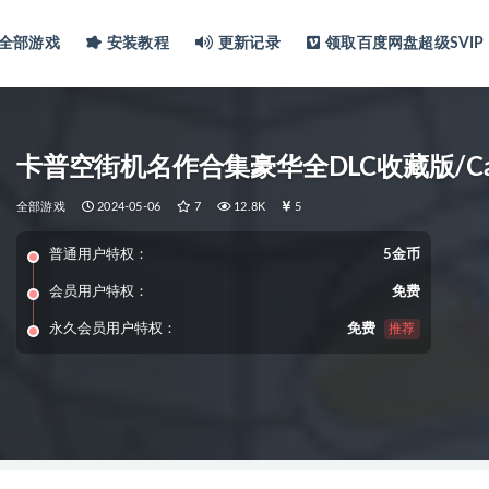
全部游戏
安装教程
更新记录
领取百度网盘超级SVIP
卡普空街机名作合集豪华全DLC收藏版/Capcom
全部游戏
2024-05-06
7
12.8K
5
普通用户特权：
5金币
会员用户特权：
免费
永久会员用户特权：
免费
推荐