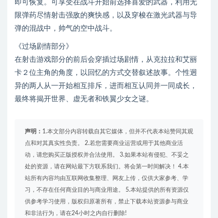
即可恢复。可享受在战斗开始前选择喜爱的武器，利用无
限弹药尽情射击强敌的爽快感，以及穿梭在激光武器与导
弹的混战中，帅气的空中战斗。
《过场剧情部分》
在射击游戏部分的前后会穿插过场剧情，从克拉拉和艾丽
卡２位主角的角度，以回忆的方式交替叙述故事。个性迥
异的两人从一开始相互排斥，进而相互认同并一同成长，
最终将揭开世界、虚无者和铁翼少女之谜。
声明：
1.本文部分内容转载自其它媒体，但并不代表本站赞同其观
点和对其真实性负责。 2.若您需要商业运营或用于其他商业活
动，请您购买正版授权并合法使用。 3.如果本站有侵犯、不妥之
处的资源，请在网站最下方联系我们。将会第一时间解决！ 4.本
站所有内容均由互联网收集整理、网友上传，仅供大家参考、学
习，不存在任何商业目的与商业用途。 5.本站提供的所有资源仅
供参考学习使用，版权归原著所有，禁止下载本站资源参与商业
和非法行为，请在24小时之内自行删除!