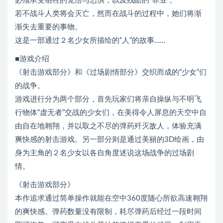
必须承受牺牲的觉悟与恐惧，以及残酷的“罪业”。
若不战斗人类将会灭亡，然而在战斗的过程中，她们将渐
渐失去重要的事物。
这是一部通过２名少女所描绘的“人”的故事……
■游戏介绍
《射击游戏部分》和《过场剧情部分》交织而成的“少女”们
的战争。
游戏进行分为两个部分，首先玩家们将亲自操纵与不明飞
行物体“虚无者”交战的少女们，在美得令人屏息的天空中自
由自在地翱翔，并以取之不尽的弹药歼灭敌人，体验充满
爽快感的射击游戏。另一部分则是通过美丽的3D绘画，由
身为主角的２名少女以各自角度述说这场战争的过场剧
情。
《射击游戏部分》
本作追求通过简单操作就能在空中360度随心所欲高速翱翔
的爽快感。弹药数量没有限制，耗尽弹药后经过一段时间