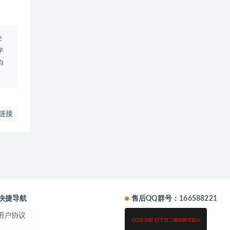
使
学
自
链接
快捷导航
售后QQ群号：166588221
用户协议