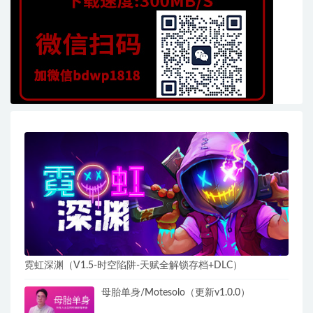
霓虹深渊（V1.5-时空陷阱-天赋全解锁存档+DLC）
母胎单身/Motesolo（更新v1.0.0）