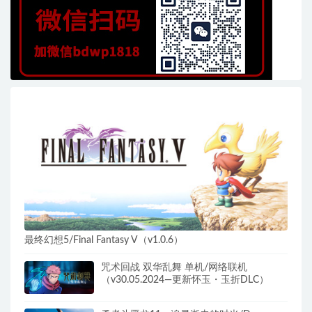
最终幻想5/Final Fantasy V（v1.0.6）
咒术回战 双华乱舞 单机/网络联机
（v30.05.2024—更新怀玉・玉折DLC）